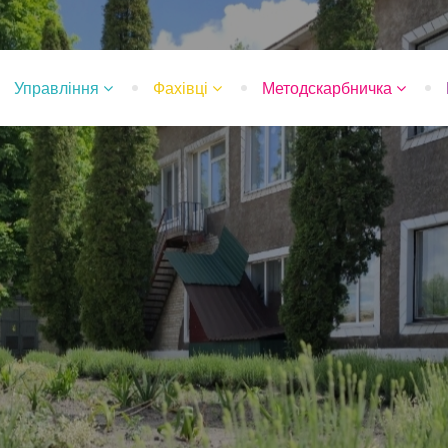
Управління
Фахівці
Методскарбничка